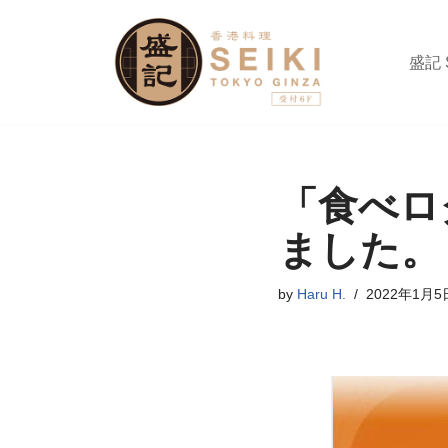
コ
盛記 S
ン
テ
ン
ツ
へ
「食べロ
ス
ました。
キ
ッ
by
Haru H.
2022年1月5
プ