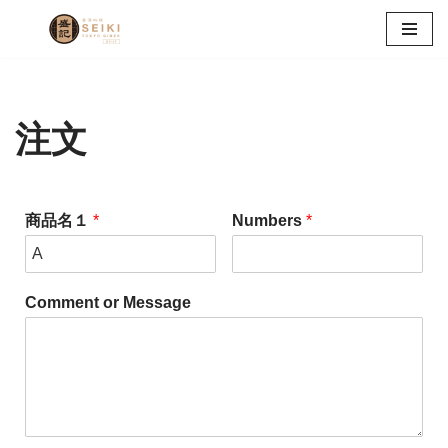
コ
ン
テ
ン
注文
ツ
へ
ス
商品名１
*
Numbers
*
キ
ッ
プ
Comment or Message