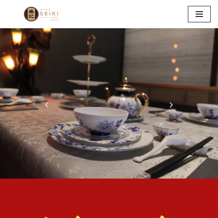
コ
ン
テ
ン
ツ
へ
ス
キ
ッ
プ